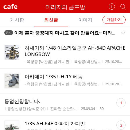
cafe
미라지의 콤프방
카
개
페
별
개
정
카
게시판
최신글
이미지
가입하기
보
별
페
전
전
보
검
이제 혼자 끙끙대지 마시고 같이 만들어요~ 미라지와 함게해요 온오프 강좌 안내
공지
카
공지목록 펼치기/접기
체
기
색
체
페
글
글
하세가와 1/48 이스라엘공군 AH-64D APACHE
리
메
LONGBOW
스
뉴
게시판명
작성자
작성시간
조
- 육항공 [박찬범] 님 게시판
육항공(박찬범...
25.10.28
54
트
아카데미 1/35 UH-1Y 베놈
게시판명
작성자
작성시간
조
- 육항공 [박찬범] 님 게시판
육항공(박찬범...
25.10.28
47
댓
등업신청합니다.
1
글
게시판명
작성자
작성시간
조회수
Ⅱ 등업신청란 (양식준수!)
진라면 순한맛...
25.09.04
50
수
댓
1/35 AH-64E 아파치 가디언
2
글