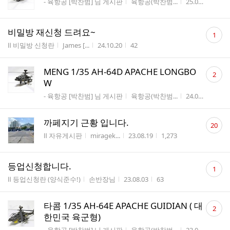
게시판명
작성자
작성시간
조
- 육항공 [박찬범] 님 게시판
육항공(박찬범...
25.04.20
77
수
댓
비밀방 재신청 드려요~
1
글
게시판명
작성자
작성시간
조회수
Ⅱ 비밀방 신청란
James [...
24.10.20
42
수
댓
MENG 1/35 AH-64D APACHE LONGBO
2
글
W
수
게시판명
작성자
작성시간
조
- 육항공 [박찬범] 님 게시판
육항공(박찬범...
24.03.30
133
댓
까페지기 근황 입니다.
20
글
게시판명
작성자
작성시간
조회수
Ⅱ 자유게시판
miragek...
23.08.19
1,273
수
댓
등업신청합니다.
1
글
게시판명
작성자
작성시간
조회수
Ⅱ 등업신청란 (양식준수!)
손반장님
23.08.03
63
수
댓
타콤 1/35 AH-64E APACHE GUIDIAN ( 대
2
글
한민국 육군형)
수
게시판명
작성자
작성시간
조